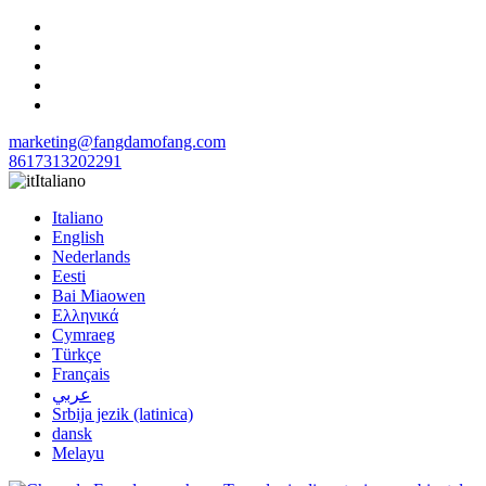
marketing@fangdamofang.com
8617313202291
Italiano
Italiano
English
Nederlands
Eesti
Bai Miaowen
Ελληνικά
Cymraeg
Türkçe
Français
عربي
Srbija jezik (latinica)
dansk
Melayu